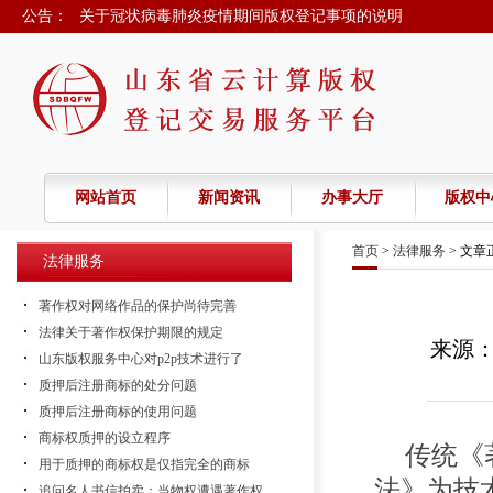
公告：
关于冠状病毒肺炎疫情期间版权登记事项的说明
春节假期延期的通知
2022年春节放假的通知
2021年春节放假通知
2020年国庆节放假通知
网站首页
新闻资讯
办事大厅
版权中
首页
>
法律服务
> 文章
法律服务
著作权对网络作品的保护尚待完善
法律关于著作权保护期限的规定
来源
山东版权服务中心对p2p技术进行了
质押后注册商标的处分问题
质押后注册商标的使用问题
商标权质押的设立程序
传统《
用于质押的商标权是仅指完全的商标
法》为技
追问名人书信拍卖：当物权遭遇著作权